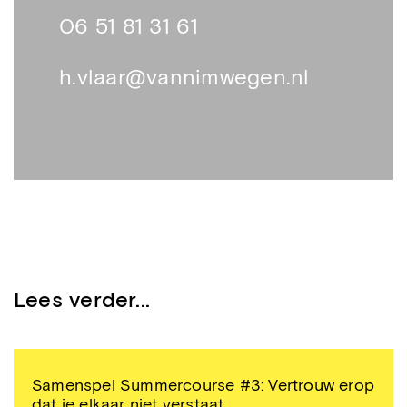
06 51 81 31 61
h.vlaar@vannimwegen.nl
Lees verder...
Samenspel Summercourse #3: Vertrouw erop
dat je elkaar niet verstaat