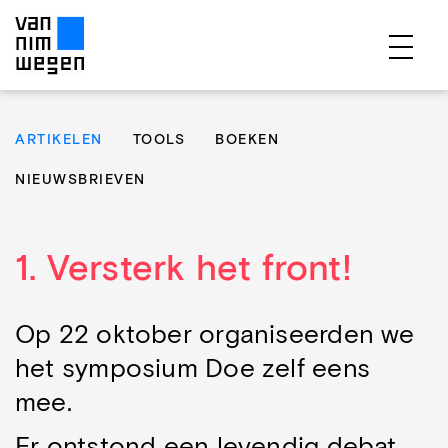
EXPERTISES
ARTIKELEN
TOOLS
BOEKEN
PROJECTEN
NIEUWSBRIEVEN
PUBLICATIES
OVER ONS
1. Versterk het front!
TEAM
CONTACT
Op 22 oktober organiseerden we
het symposium Doe zelf eens
mee.
Er ontstond een levendig debat