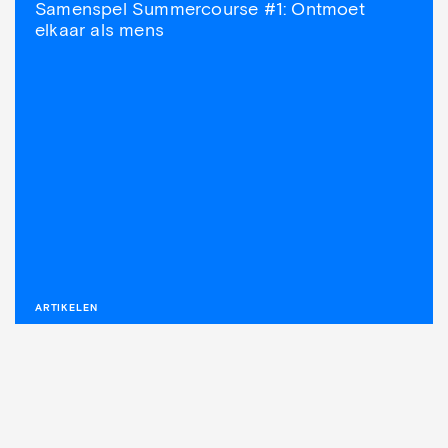
Samenspel Summercourse #1: Ontmoet
elkaar als mens
ARTIKELEN