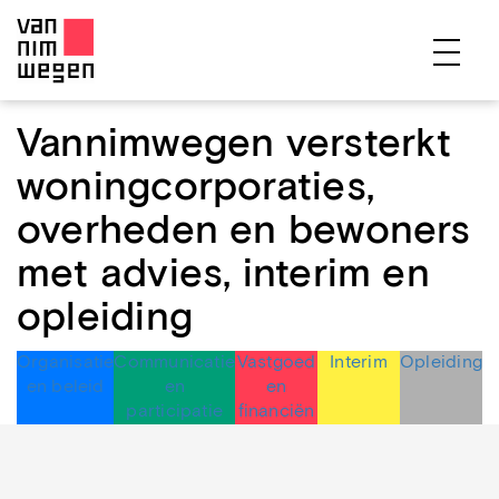
EXPERTISES
Vannimwegen versterkt
PROJECTEN
woningcorporaties,
PUBLICATIES
overheden en bewoners
OVER ONS
met advies, interim en
TEAM
opleiding
CONTACT
Organisatie
Communicatie
Vastgoed
Interim
Opleiding
en beleid
en
en
participatie
financiën