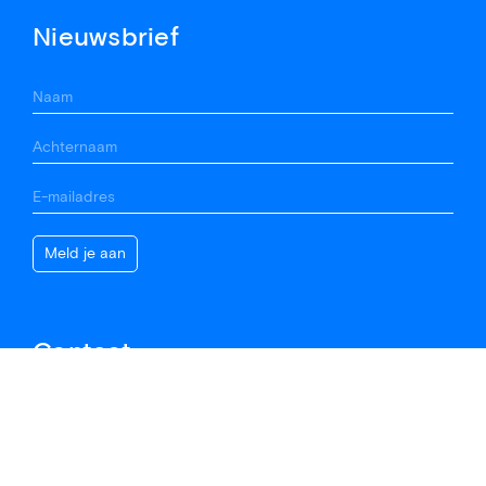
Nieuwsbrief
Contact
(020) 676 69 02
info@vannimwegen.nl
Krijn Taconiskade 408