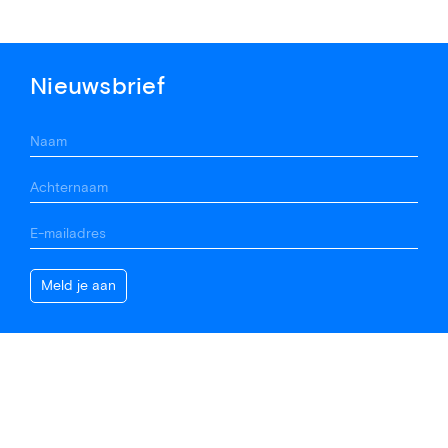
Nieuwsbrief
Contact
(020) 676 69 02
info@vannimwegen.nl