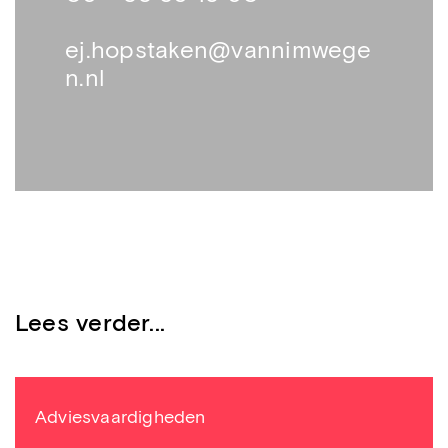
ej.hopstaken@vannimwege
n.nl
Lees verder...
Adviesvaardigheden