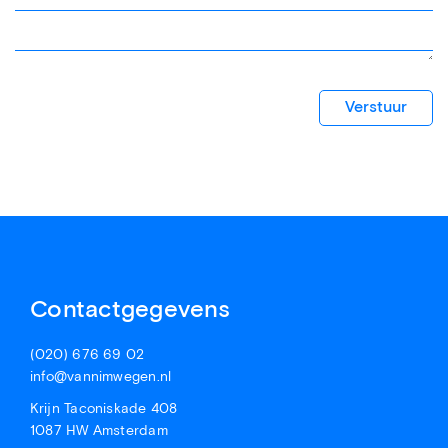
Verstuur
Contactgegevens
(020) 676 69 02
info@vannimwegen.nl
Krijn Taconiskade 408
1087 HW Amsterdam