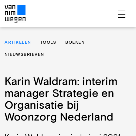
EXPERTISES
ARTIKELEN
TOOLS
BOEKEN
PROJECTEN
NIEUWSBRIEVEN
PUBLICATIES
OVER ONS
Karin Waldram: interim
TEAM
manager Strategie en
CONTACT
Organisatie bij
Woonzorg Nederland