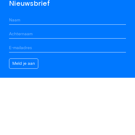
Nieuwsbrief
Contact
(020) 676 69 02
info@vannimwegen.nl
Krijn Taconiskade 408
1087 HW Amsterdam