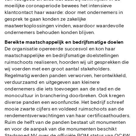
moeilijke coronaperiode bewees het intensieve
klantcontact haar waarde: door met ondernemers in
gesprek te gaan konden ze zakelijke
maatwerkoplossingen vinden, waardoor waardevolle
ondernemers behouden konden blijven.
Bereikte maatschappelijk en bedrijfsmatige doelen
De organisatie opereerde succesvol en kon haar
maatschappelijke en bedrijfsmatige doelstellingen
ruimschoots realiseren, hoorden wij uit gesprekken die
wij voerden met een groot aantal stakeholders.
Regelmatig werden panden verworven, herontwikkeld,
verduurzaamd en uitgegeven aan kleinere
ondernemers die iets toevoegen aan de stad en de
monocultuur in branchering doorbreken. Ook kregen
diverse panden een woonfunctie. Het bedrijf schreef
mooie zwarte cijfers en voldeed ruimschoots aan de
rendementsverwachtingen van haar certificaathouders.
Ruim de helft van de panden bestaat uit monumenten
en voor de aanpak van die monumenten beschikt
Stadsgoed NV over de officiële POM status van OC&W