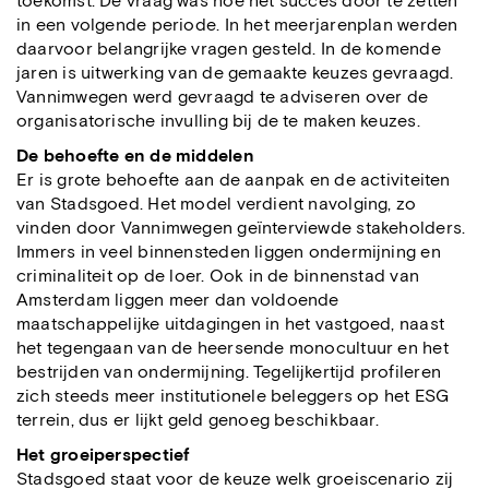
toekomst. De vraag was hoe het succes door te zetten
in een volgende periode. In het meerjarenplan werden
daarvoor belangrijke vragen gesteld. In de komende
jaren is uitwerking van de gemaakte keuzes gevraagd.
Vannimwegen werd gevraagd te adviseren over de
organisatorische invulling bij de te maken keuzes.
De behoefte en de middelen
Er is grote behoefte aan de aanpak en de activiteiten
van Stadsgoed. Het model verdient navolging, zo
vinden door Vannimwegen geïnterviewde stakeholders.
Immers in veel binnensteden liggen ondermijning en
criminaliteit op de loer. Ook in de binnenstad van
Amsterdam liggen meer dan voldoende
maatschappelijke uitdagingen in het vastgoed, naast
het tegengaan van de heersende monocultuur en het
bestrijden van ondermijning. Tegelijkertijd profileren
zich steeds meer institutionele beleggers op het ESG
terrein, dus er lijkt geld genoeg beschikbaar.
Het groeiperspectief
Stadsgoed staat voor de keuze welk groeiscenario zij