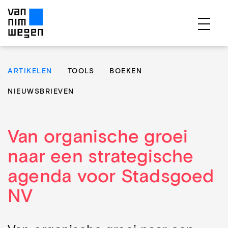
EXPERTISES
ARTIKELEN
TOOLS
BOEKEN
PROJECTEN
NIEUWSBRIEVEN
PUBLICATIES
OVER ONS
Van organische groei
TEAM
naar een strategische
CONTACT
agenda voor Stadsgoed
NV