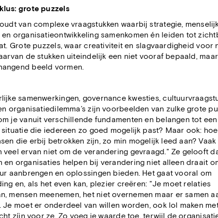
lus: grote puzzels
oudt van complexe vraagstukken waarbij strategie, menselij
 en organisatieontwikkeling samenkomen én leiden tot zicht
at. Grote puzzels, waar creativiteit en slagvaardigheid voor
aarvan de stukken uiteindelijk een niet vooraf bepaald, maar
angend beeld vormen.
rlijke samenwerkingen, governance kwesties, cultuurvraagst
en organisatiedilemma’s zijn voorbeelden van zulke grote pu
om je vanuit verschillende fundamenten en belangen tot een
 situatie die iedereen zo goed mogelijk past? Maar ook: hoe
en die erbij betrokken zijn, zo min mogelijk leed aan? Vaak
 veel ervan niet om de verandering gevraagd." Ze gelooft d
en organisaties helpen bij verandering niet alleen draait o
uur aanbrengen en oplossingen bieden. Het gaat vooral om
ing en, als het even kan, plezier creëren: "Je moet relaties
n, mensen meenemen, het niet overnemen maar er samen a
. Je moet er onderdeel van willen worden, ook lol maken met
cht zíjn voor ze. Zo voeg je waarde toe, terwijl de organisati