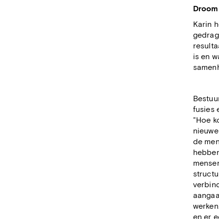
Droomk
Karin h
gedrag
resulta
is en w
samenh
Bestuu
fusies 
"Hoe k
nieuwe
de mens
hebben
mensen 
struct
verbind
aangaa
werken
en er e