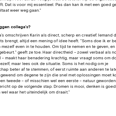
jft. Dat is voor mij essentieel. Pas dan kan ik met een goed g
ltaat weer weg gaan."
ggen collega’s?
’s omschrijven Karin als direct, scherp en creatief. Iemand d
iets brengt, altijd een mening of idee heeft. "Soms doe ik er b
mezelf even in te houden. Om tijd te nemen en te geven, en 
gebeurt." geeft ze toe. Haar directheid – zowel verbaal als n
l – maakt haar benadering krachtig, maar vraagt soms om do
ezelf, maar lees ook de situatie. Soms is het nodig om je
ap beter af te stemmen, of eerst ruimte aan anderen te late
 gewend om degene te zijn die snel met oplossingen moet k
een tweede – of misschien wel een eerste – natuur geworden.
gericht op de volgende stap. Dromen is mooi, denken is goed
 wel waar het uiteindelijk om draait."