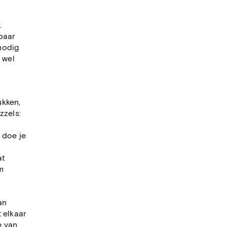
k
baar
 nodig
 wel
ukken,
zzels:
 doe je
at
m
an
 elkaar
e van