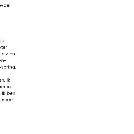
evoel
ie
eter
te zien
on-
sering.
n. Ik
omen.
 Ik ben
, maar