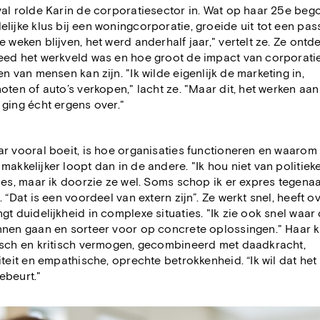
val rolde Karin de corporatiesector in. Wat op haar 25e beg
delijke klus bij een woningcorporatie, groeide uit tot een pass
e weken blijven, het werd anderhalf jaar," vertelt ze. Ze ontd
eed het werkveld was en hoe groot de impact van corporati
en van mensen kan zijn. "Ik wilde eigenlijk de marketing in,
oten of auto’s verkopen," lacht ze. "Maar dit, het werken aan
ging écht ergens over."
r vooral boeit, is hoe organisaties functioneren en waarom 
makkelijker loopt dan in de andere. "Ik hou niet van politiek
jes, maar ik doorzie ze wel. Soms schop ik er expres tegenaa
. “Dat is een voordeel van extern zijn”. Ze werkt snel, heeft o
gt duidelijkheid in complexe situaties. "Ik zie ook snel waar
nnen gaan en sorteer voor op concrete oplossingen." Haar 
isch en kritisch vermogen, gecombineerd met daadkracht,
iteit en empathische, oprechte betrokkenheid. “Ik wil dat het
ebeurt."