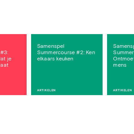
Samenspel
Samens
#3:
Summercourse #2: Ken
Summerc
at je
elkaars keuken
Ontmoet
taat
mens
ARTIKELEN
ARTIKELEN