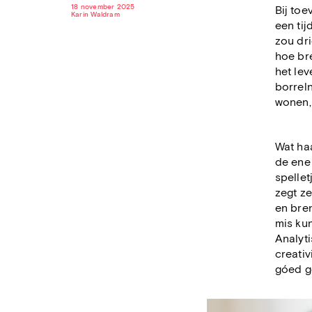
18 november 2025
Bij toe
Karin Waldram
een tij
zou dri
hoe br
het lev
borreln
wonen, 
Wat haa
de ene 
spellet
zegt ze
en bren
mis ku
Analyt
creativ
góed g