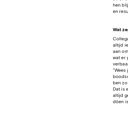
hen bli
en resu
Wat ze
Collega
altijd 
aan om 
wat er 
verbaa
"Wees j
boodsch
ben zo
Dat is 
altijd 
dóen is