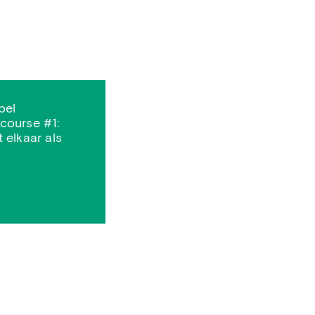
pel
ourse #1:
 elkaar als