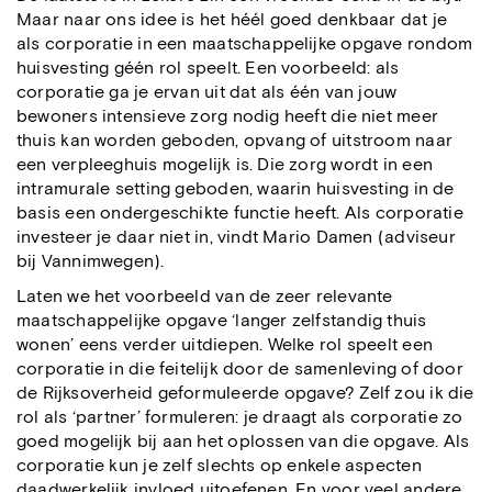
Maar naar ons idee is het héél goed denkbaar dat je
als corporatie in een maatschappelijke opgave rondom
huisvesting géén rol speelt. Een voorbeeld: als
corporatie ga je ervan uit dat als één van jouw
bewoners intensieve zorg nodig heeft die niet meer
thuis kan worden geboden, opvang of uitstroom naar
een verpleeghuis mogelijk is. Die zorg wordt in een
intramurale setting geboden, waarin huisvesting in de
basis een ondergeschikte functie heeft. Als corporatie
investeer je daar niet in, vindt Mario Damen (adviseur
bij Vannimwegen).
Laten we het voorbeeld van de zeer relevante
maatschappelijke opgave ‘langer zelfstandig thuis
wonen’ eens verder uitdiepen. Welke rol speelt een
corporatie in die feitelijk door de samenleving of door
de Rijksoverheid geformuleerde opgave? Zelf zou ik die
rol als ‘partner’ formuleren: je draagt als corporatie zo
goed mogelijk bij aan het oplossen van die opgave. Als
corporatie kun je zelf slechts op enkele aspecten
daadwerkelijk invloed uitoefenen. En voor veel andere