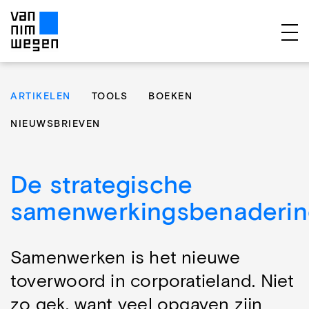
EXPERTISES
ARTIKELEN
TOOLS
BOEKEN
PROJECTEN
NIEUWSBRIEVEN
PUBLICATIES
OVER ONS
De strategische
TEAM
samenwerkingsbenaderin
CONTACT
Samenwerken is het nieuwe
toverwoord in corporatieland. Niet
zo gek, want veel opgaven zijn