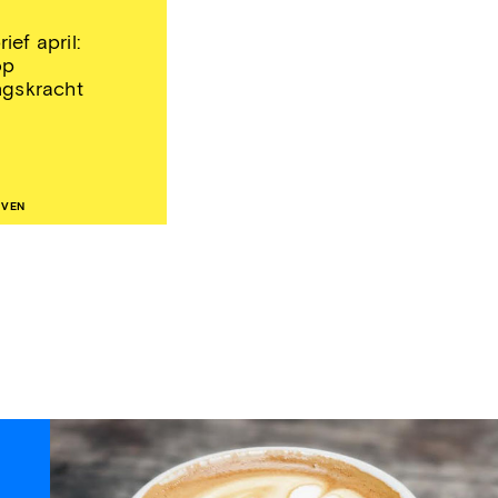
ief april:
op
ngskracht
EVEN