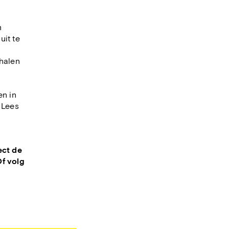
m
uit te
rhalen
e
en in
 Lees
ect de
Of volg