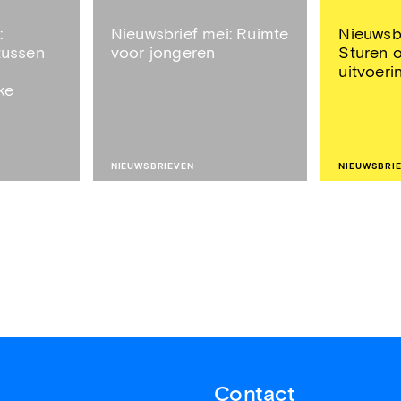
:
Nieuwsbrief mei: Ruimte
Nieuwsbr
tussen
voor jongeren
Sturen 
uitvoeri
ke
NIEUWSBRIEVEN
NIEUWSBRI
Contact