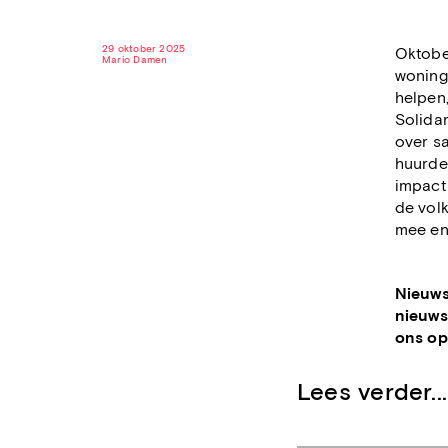
29 oktober 2025
Oktober
Mario Damen
woning
helpen,
Solidar
over sa
huurder
impact 
de vol
mee en 
Nieuws
nieuws
ons o
Lees verder...