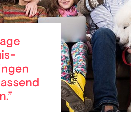
rage
is-
ingen
passend
n.”