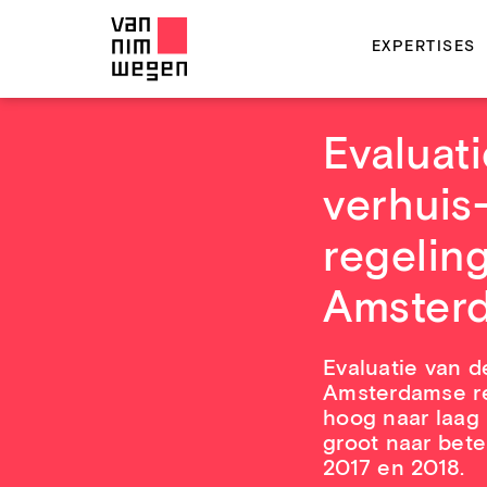
EXPERTISES
Evaluat
verhuis
regelin
Amster
Evaluatie van d
Amsterdamse r
hoog naar laag
groot naar bete
2017 en 2018.