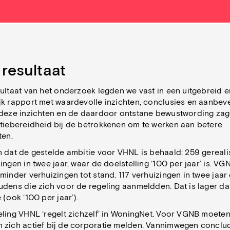
 resultaat
ultaat van het onderzoek legden we vast in een uitgebreid e
jk rapport met waardevolle inzichten, conclusies en aanbeve
 deze inzichten en de daardoor ontstane bewustwording za
ctiebereidheid bij de betrokkenen om te werken aan betere
ten.
n dat de gestelde ambitie voor VHNL is behaald: 259 gereal
ingen in twee jaar, waar de doelstelling ‘100 per jaar’ is. VG
minder verhuizingen tot stand. 117 verhuizingen in twee jaar
udens die zich voor de regeling aanmeldden. Dat is lager d
 (ook ‘100 per jaar’).
eling VHNL ‘regelt zichzelf’ in WoningNet. Voor VGNB moete
 zich actief bij de corporatie melden. Vannimwegen conclu