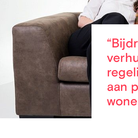
“Bijd
verhu
regel
aan 
wone