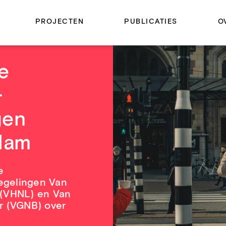
PROJECTEN
PUBLICATIES
O
ie
-
gen
dam
e
egelingen Van
 (VHNL) en Van
r (VGNB) over