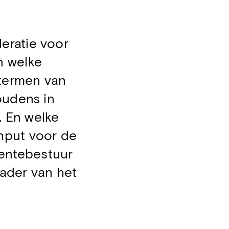
ratie voor
n welke
 termen van
oudens in
. En welke
 input voor de
entebestuur
kader van het