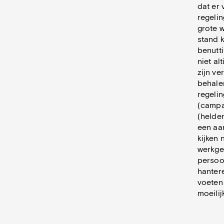
dat er
regelin
grote w
stand 
benutt
niet al
zijn v
behale
regeli
(campa
(helder
een aa
kijken 
werkge
persoo
hantere
voeten 
moeilij