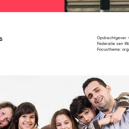
s
Opdrachtgever:
Federatie van W
Focusthema: orga