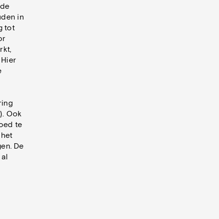
 de
uden in
 tot
or
rkt,
 Hier
e
ring
). Ook
oed te
 het
gen. De
 al
e