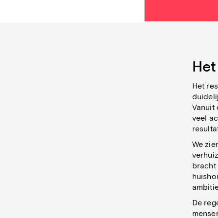
Het
Het res
duideli
Vanuit
veel a
resulta
We zie
verhuiz
bracht 
huisho
ambitie
De reg
mensen