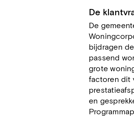
De klantvr
De gemeente
Woningcorpo
bijdragen d
passend won
grote woning
factoren dit 
prestatieaf
en gesprekke
Programmapl