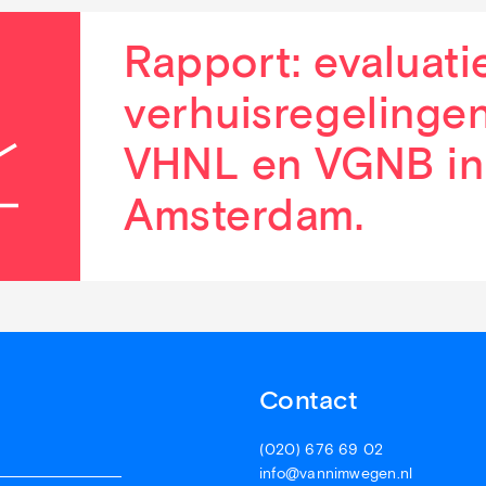
Rapport: evaluati
verhuisregelinge
VHNL en VGNB in
Amsterdam.
Contact
(020) 676 69 02
info@vannimwegen.nl