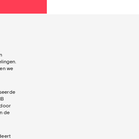
n
lingen.
gen we
iseerde
NB
 door
an de
n
deert