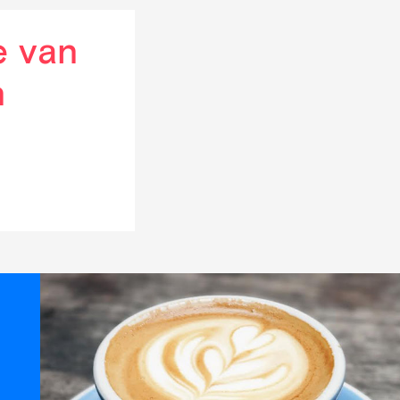
e van
n