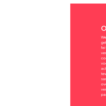
O
We
ge
fe
ve
co
vo
ac
te
sa
ov
ve
par