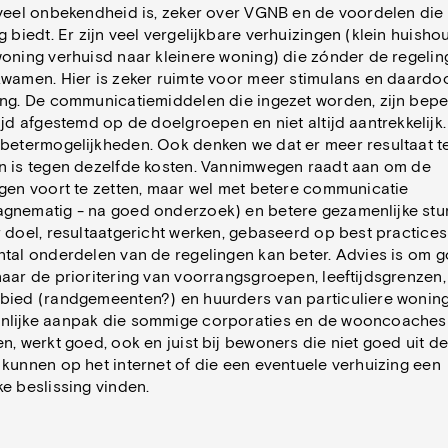
 veel onbekendheid is, zeker over VGNB en de voordelen die
g biedt. Er zijn veel vergelijkbare verhuizingen (klein huisho
oning verhuisd naar kleinere woning) die zónder de regeling
kwamen. Hier is zeker ruimte voor meer stimulans en daardo
ing. De communicatiemiddelen die ingezet worden, zijn bepe
tijd afgestemd op de doelgroepen en niet altijd aantrekkelijk.
erbetermogelijkheden. Ook denken we dat er meer resultaat t
n is tegen dezelfde kosten. Vannimwegen raadt aan om de
ngen voort te zetten, maar wel met betere communicatie
gnematig - na goed onderzoek) en betere gezamenlijke stu
 doel, resultaatgericht werken, gebaseerd op best practices
ntal onderdelen van de regelingen kan beter. Advies is om g
naar de prioritering van voorrangsgroepen, leeftijdsgrenzen,
bied (randgemeenten?) en huurders van particuliere wonin
nlijke aanpak die sommige corporaties en de wooncoaches
n, werkt goed, ook en juist bij bewoners die niet goed uit d
kunnen op het internet of die een eventuele verhuizing een
ke beslissing vinden.